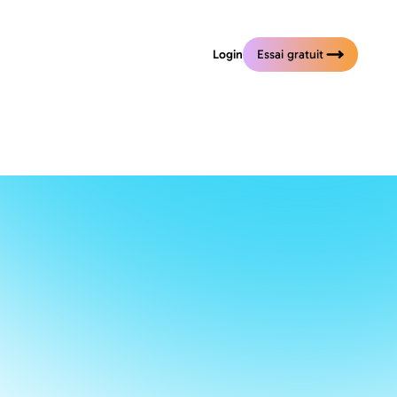
Login
Essai gratuit